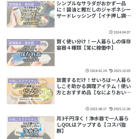
シンプルなサラダがおかず一品
調理器具・保存容器・食器
に！醤油と鰹だしのジャポネシー
ザードレッシング【イチ押し調味
料】
2024.04.07
賢く使い分け！一人暮らしの保存
調理器具・保存容器・食器
容器４種類【常に稼働中】
2024.02.24
2025.10.05
放置するだけ！せいろは一人暮ら
お気に入りアイテム
しこそ助かる調理アイテム！使い
方とおすすめ品【なによりおいし
い】
2023.08.17
2025.11.06
月3千円浮く！浄水器で一人暮ら
お気に入りアイテム
しQOLはアップする【コスパ抜
群】