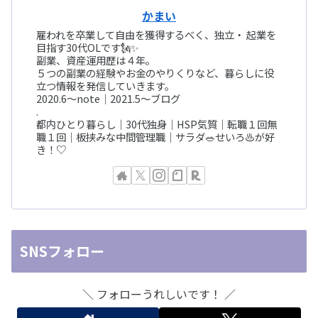
かまい
雇われを卒業して自由を獲得するべく、独立・ 起業を
目指す30代OLです🗽✨
副業、資産運用歴は４年。
５つの副業の経験やお金のやりくりなど、暮らしに役
立つ情報を発信していきます。
2020.6〜note｜2021.5〜ブログ
.
都内ひとり暮らし｜30代独身｜HSP気質｜転職１回無
職１回｜板挟みな中間管理職｜サラダ🥗せいろ♨️が好
き！♡
SNSフォロー
＼ フォローうれしいです！ ／