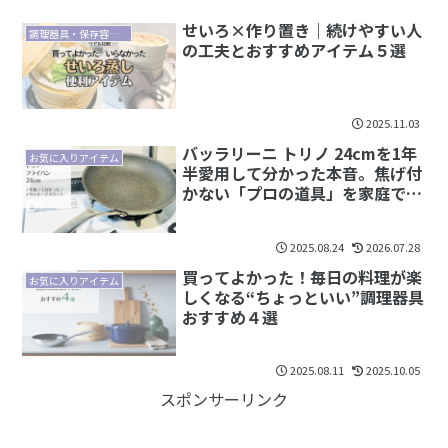
せいろ×作り置き｜続けやすい人
調理器具・保存容器・食器
の工夫とおすすめアイテム５選
2025.11.03
バッラリーニ トリノ 24cmを1年
お気に入りアイテム
半愛用して分かった本音。焦げ付
かない「プロの道具」を家庭で使
うべき理由｜レビュー
2025.08.24
2026.07.28
買ってよかった！毎日の料理が楽
お気に入りアイテム
しくなる“ちょっといい”調理器具
おすすめ４選
2025.08.11
2025.10.05
スポンサーリンク