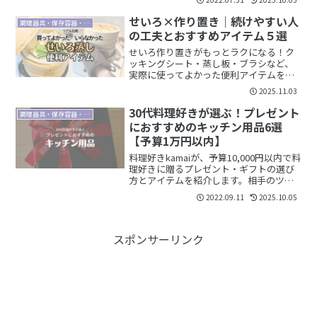
10年近く使い続けたのには使い勝手の良
さに理由がありました。
せいろ×作り置き｜続けやすい人
調理器具・保存容器・食器
の工夫とおすすめアイテム５選
せいろ作り置きがもっとラクになる！ク
ッキングシート・蒸し板・ブラシなど、
実際に使ってよかった便利アイテムを５
つ紹介。失敗したグッズも正直レビュー
2025.11.03
しています。
30代料理好きが選ぶ！プレゼント
調理器具・保存容器・食器
におすすめのキッチン用品6選
【予算1万円以内】
料理好きkamaiが、予算10,000円以内で料
理好きに贈るプレゼント・ギフトの選び
方とアイテムを紹介します。相手のツボ
をおさえて喜んでもらえれば、距離をグ
2022.09.11
2025.10.05
ッと近づけられますよ。
スポンサーリンク