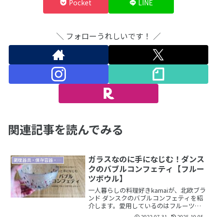
Pocket
LINE
＼ フォローうれしいです！ ／
関連記事を読んでみる
ガラスなのに手になじむ！ダンス
調理器具・保存容器・食器
クのバブルコンフェティ【フルー
ツボウル】
一人暮らしの料理好きkamaiが、北欧ブラ
ンド ダンスクのバブルコンフェティを紹
介します。愛用しているのはフルーツボ
ウル。シンプルな食器を好む私ですが、
2022.07.31
2025.10.05