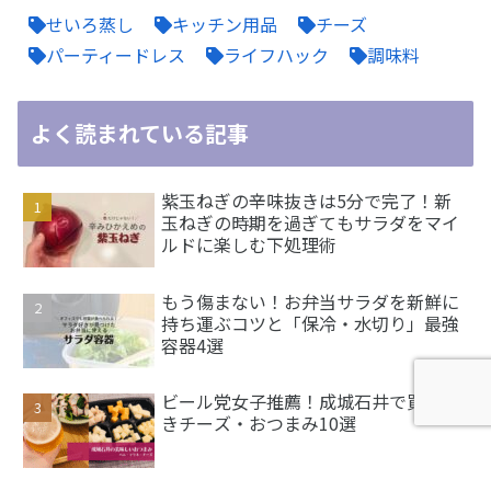
せいろ蒸し
キッチン用品
チーズ
パーティードレス
ライフハック
調味料
よく読まれている記事
紫玉ねぎの辛味抜きは5分で完了！新
玉ねぎの時期を過ぎてもサラダをマイ
ルドに楽しむ下処理術
もう傷まない！お弁当サラダを新鮮に
持ち運ぶコツと「保冷・水切り」最強
容器4選
ビール党女子推薦！成城石井で買うべ
きチーズ・おつまみ10選