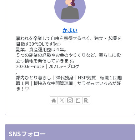
かまい
雇われを卒業して自由を獲得するべく、独立・ 起業を
目指す30代OLです🗽✨
副業、資産運用歴は４年。
５つの副業の経験やお金のやりくりなど、暮らしに役
立つ情報を発信していきます。
2020.6〜note｜2021.5〜ブログ
.
都内ひとり暮らし｜30代独身｜HSP気質｜転職１回無
職１回｜板挟みな中間管理職｜サラダ🥗せいろ♨️が好
き！♡
SNSフォロー