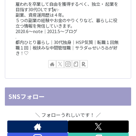
雇われを卒業して自由を獲得するべく、独立・ 起業を
目指す30代OLです🗽✨
副業、資産運用歴は４年。
５つの副業の経験やお金のやりくりなど、暮らしに役
立つ情報を発信していきます。
2020.6〜note｜2021.5〜ブログ
.
都内ひとり暮らし｜30代独身｜HSP気質｜転職１回無
職１回｜板挟みな中間管理職｜サラダ🥗せいろ♨️が好
き！♡
SNSフォロー
＼ フォローうれしいです！ ／