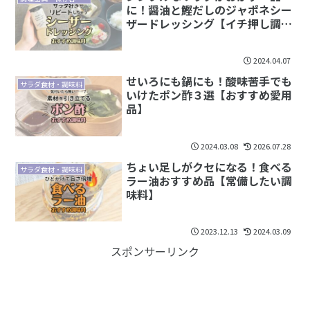
に！醤油と鰹だしのジャポネシー
ザードレッシング【イチ押し調味
料】
2024.04.07
せいろにも鍋にも！酸味苦手でも
サラダ食材・調味料
いけたポン酢３選【おすすめ愛用
品】
2024.03.08
2026.07.28
ちょい足しがクセになる！食べる
サラダ食材・調味料
ラー油おすすめ品【常備したい調
味料】
2023.12.13
2024.03.09
スポンサーリンク