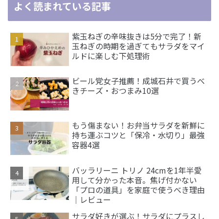
よく読まれている記事
紫玉ねぎの辛味抜きは5分で完了！新
玉ねぎの時期を過ぎてもサラダをマイ
ルドに楽しむ下処理術
ビール党女子推薦！成城石井で買うべ
きチーズ・おつまみ10選
もう傷まない！お弁当サラダを新鮮に
持ち運ぶコツと「保冷・水切り」最強
容器4選
バッラリーニ トリノ 24cmを1年半愛
用して分かった本音。焦げ付かない
「プロの道具」を家庭で使うべき理由
｜レビュー
サラダ好きが選ぶ！サラダにプラスし