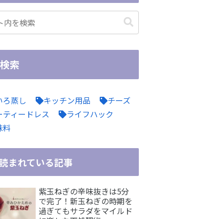
検索
いろ蒸し
キッチン用品
チーズ
ーティードレス
ライフハック
味料
読まれている記事
紫玉ねぎの辛味抜きは5分
で完了！新玉ねぎの時期を
過ぎてもサラダをマイルド