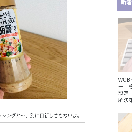
新着
WOB
ー！
設定（
解決
ッシングか〜。別に目新しさもないよ。