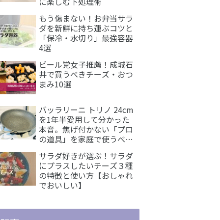
に楽しむ下処理術
もう傷まない！お弁当サラ
ダを新鮮に持ち運ぶコツと
「保冷・水切り」最強容器
4選
ビール党女子推薦！成城石
井で買うべきチーズ・おつ
まみ10選
バッラリーニ トリノ 24cm
を1年半愛用して分かった
本音。焦げ付かない「プロ
の道具」を家庭で使うべき
理由｜レビュー
サラダ好きが選ぶ！サラダ
にプラスしたいチーズ３種
の特徴と使い方【おしゃれ
でおいしい】