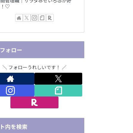
間管理職｜サラダ🥗せいろ♨️が好
き！♡
Sフォロー
＼ フォローうれしいです！ ／
ト内を検索