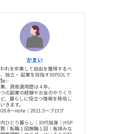
かまい
雇われを卒業して自由を獲得するべ
、独立・ 起業を目指す30代OLで
🗽✨
副業、資産運用歴は４年。
５つの副業の経験やお金のやりくり
など、暮らしに役立つ情報を発信し
ていきます。
020.6〜note｜2021.5〜ブログ
内ひとり暮らし｜30代独身｜HSP
気質｜転職１回無職１回｜板挟みな