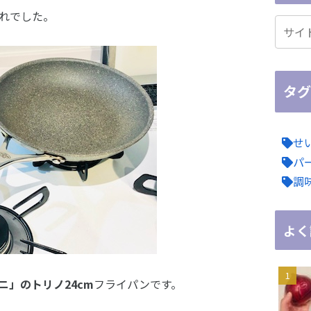
れでした。
タグ
せ
パ
調
よく
ニ」のトリノ24cm
フライパンです。