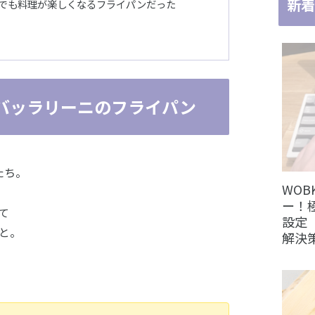
新着
人でも料理が楽しくなるフライパンだった
バッラリーニのフライパン
たち。
WOB
ー！
て
設定（
と。
解決