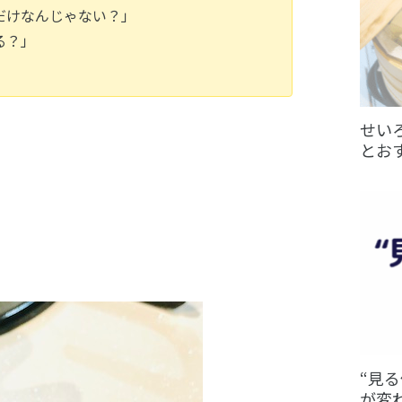
だけなんじゃない？」
る？」
せい
とお
“見
が変