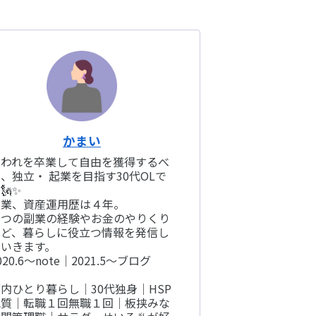
かまい
雇われを卒業して自由を獲得するべ
、独立・ 起業を目指す30代OLで
🗽✨
副業、資産運用歴は４年。
５つの副業の経験やお金のやりくり
など、暮らしに役立つ情報を発信し
ていきます。
020.6〜note｜2021.5〜ブログ
内ひとり暮らし｜30代独身｜HSP
気質｜転職１回無職１回｜板挟みな