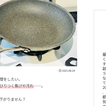
く
す
2025.08.24
理をしたい。
びりつく焦げや汚れ
……。
2
.
都
下がりません？