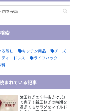
検索
いろ蒸し
キッチン用品
チーズ
ーティードレス
ライフハック
味料
読まれている記事
紫玉ねぎの辛味抜きは5分
で完了！新玉ねぎの時期を
過ぎてもサラダをマイルド