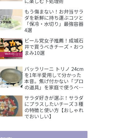
に楽しむ下処理術
もう傷まない！お弁当サラ
ダを新鮮に持ち運ぶコツと
「保冷・水切り」最強容器
4選
ビール党女子推薦！成城石
井で買うべきチーズ・おつ
まみ10選
バッラリーニ トリノ 24cm
を1年半愛用して分かった
本音。焦げ付かない「プロ
の道具」を家庭で使うべき
理由｜レビュー
サラダ好きが選ぶ！サラダ
にプラスしたいチーズ３種
の特徴と使い方【おしゃれ
でおいしい】