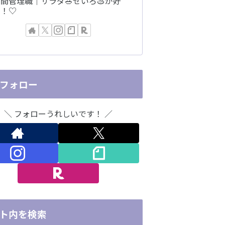
間管理職｜サラダ🥗せいろ♨️が好
き！♡
Sフォロー
＼ フォローうれしいです！ ／
ト内を検索