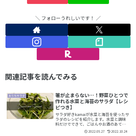
＼ フォローうれしいです！ ／
関連記事を読んでみる
箸が止まらない…！野菜ひとつで
おうちサラダ
作れる水菜と海苔のサラダ【レシ
ピつき】
サラダ好きkamaiが水菜と海苔を使ったサ
ラダのレシピを紹介します。水菜と調味
料だけでできて、ごはんやお酒のあてに
もなる万能サラダです。箸が止まらなく
2022.05.27
2022.10.24
なるやみつき感がクセになりますよ。