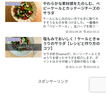
やわらかな素材感をたのしむ、ベ
おうちサラダ
ビーケールとカッテージチーズの
サラダ
ケールになじみのない方でも手に取りや
すそうなものを見つけました。一番摘み
の「ベビーケール」。生ハーブを扱うエ
スビー食品さんのフレッシュハーブシリ
2021.09.29
2022.03.21
ーズです。こちらのシリーズ、比較的少
量でパッケージされているため、よく使
塩もみでおいしく！ケールときゅ
おうちサラダ
わせていただいています。...
うりのサラダ【レシピと作り方の
コツ】
サラダ好きkamaiが、カーリーケールとき
ゅうりを使ったサラダを紹介します。ポ
イントはカサが減って苦味が和らぐ塩も
み。作り方のコツとレシピをまとめまし
2021.11.23
2023.06.11
た。
スポンサーリンク