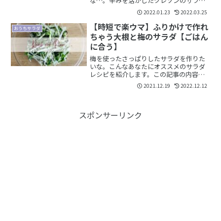
な…。辛みを活かしたクレソンのサラダ
って作れるかな？こんな方のためにサラ
2022.01.23
2022.03.25
ダレシピをご紹介します。この記事の内
容クレソンサラダのレシピができたきっ
【時短で楽ウマ】ふりかけで作れ
おうちサラダ
かけクレソンを使ったサラダ...
ちゃう大根と梅のサラダ【ごはん
に合う】
梅を使ったさっぱりしたサラダを作りた
いな。こんなあなたにオススメのサラダ
レシピを紹介します。この記事の内容大
根と梅のサラダレシピ大根と梅のサラダ
2021.12.19
2022.12.12
作り方のコツナビするのは、サラダに夢
中なkamai（@kamaivege）です。kamai
会社...
スポンサーリンク