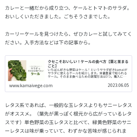
カレーと一緒だから成り立つ、ケールとトマトのサラダ。
おいしくいただきました。ごちそうさまでした。
カーリーケールを見つけたら、ぜひカレーと試してみてく
ださい。入手方法などは下の記事から。
クセこそおいしい！ケールの食べ方【葉と茎まる
ごと】
いちばん好きな野菜はケール！というサラダ好きkamaiが
サラダに使えるケールを紹介します。栄養豊富で知られる
ケール。そのまま食べるための調理方法は3つ。購入にま
つわる情報もおさえれば、食卓が豊かになりますよ。
2023.06.05
www.kamaivege.com
レタス系であれば、一般的な玉レタスよりもサニーレタス
がオススメ。（葉先が黒っぽく根元から広がっているレタ
スです）単色野菜の玉レタスと比べて、緑黄色野菜のサニ
ーレタスは味が乗っていて、わずかな苦味が感じられま