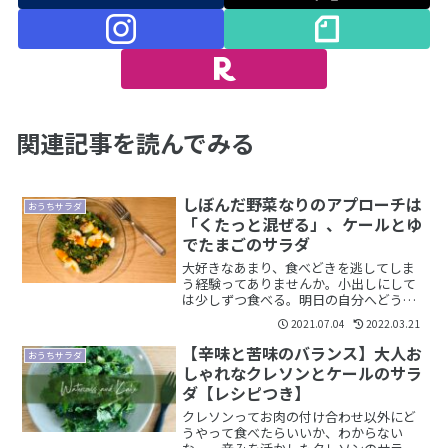
関連記事を読んでみる
しぼんだ野菜なりのアプローチは
おうちサラダ
「くたっと混ぜる」、ケールとゆ
でたまごのサラダ
大好きなあまり、食べどきを逃してしま
う経験ってありませんか。小出しにして
は少しずつ食べる。明日の自分へどうぞ
と、取り分は冷蔵庫へ。そして気づけば
2021.07.04
2022.03.21
しんなりとして弱ってしまうのです。日
が経ったカーリーケール。ハリがなくな
【辛味と苦味のバランス】大人お
おうちサラダ
ってしまいました。しゅん...
しゃれなクレソンとケールのサラ
ダ【レシピつき】
クレソンってお肉の付け合わせ以外にど
うやって食べたらいいか、わからない