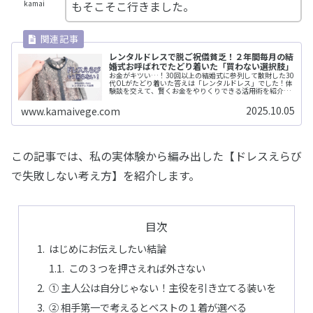
もそこそこ行きました。
kamai
レンタルドレスで脱ご祝儀貧乏！２年間毎月の結
婚式お呼ばれでたどり着いた「買わない選択肢」
お金がキツい…！30回以上の結婚式に参列して散財した30
代OLがたどり着いた答えは「レンタルドレス」でした！体
験談を交えて、賢くお金をやりくりできる活用術を紹介し
ます。
2025.10.05
www.kamaivege.com
この記事では、私の実体験から編み出した【ドレスえらび
で失敗しない考え方】を紹介します。
目次
はじめにお伝えしたい結論
この３つを押さえれば外さない
① 主人公は自分じゃない！主役を引き立てる装いを
② 相手第一で考えるとベストの１着が選べる