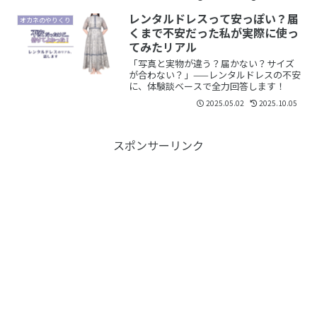
やすい解約後の確認方法やおすすめの解
約タイミングについてもまとめました。
レンタルドレスって安っぽい？届
オカネのやりくり
くまで不安だった私が実際に使っ
てみたリアル
「写真と実物が違う？届かない？サイズ
が合わない？」——レンタルドレスの不安
に、体験談ベースで全力回答します！
2025.05.02
2025.10.05
スポンサーリンク