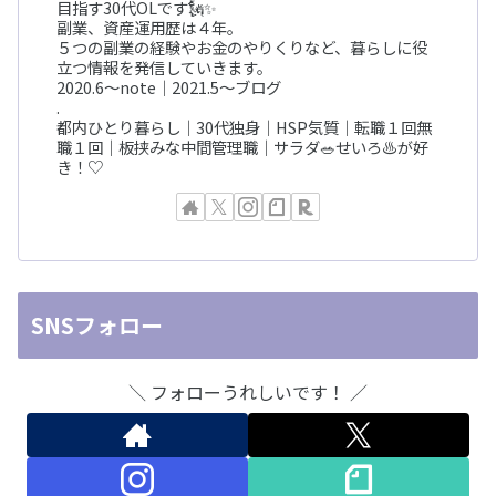
目指す30代OLです🗽✨
副業、資産運用歴は４年。
５つの副業の経験やお金のやりくりなど、暮らしに役
立つ情報を発信していきます。
2020.6〜note｜2021.5〜ブログ
.
都内ひとり暮らし｜30代独身｜HSP気質｜転職１回無
職１回｜板挟みな中間管理職｜サラダ🥗せいろ♨️が好
き！♡
SNSフォロー
＼ フォローうれしいです！ ／