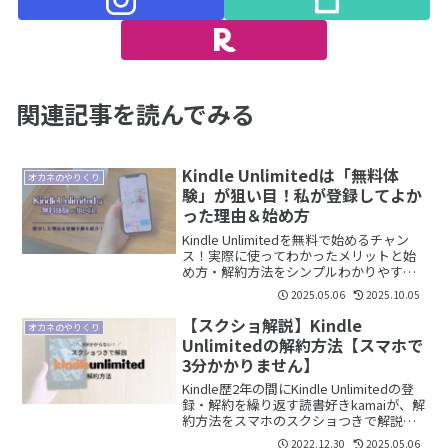
関連記事を読んでみる
Kindle Unlimitedは「無料体
オカネのやりくり
験」が狙い目！私が登録してよか
った理由＆始め方
Kindle Unlimitedを無料で始めるチャン
ス！実際に使ってわかったメリットと始
め方・解約方法をシンプルわかりやすく
まとめました。
2025.05.06
2025.10.05
【スクショ解説】Kindle
オカネのやりくり
Unlimitedの解約方法【スマホで
3分かかりません】
Kindle歴2年の間にKindle Unlimitedの登
録・解約を繰り返す読書好きkamaiが、解
約方法をスマホのスクショつきで解説し
ます。また、解約にあたって疑問になり
2022.12.30
2025.05.06