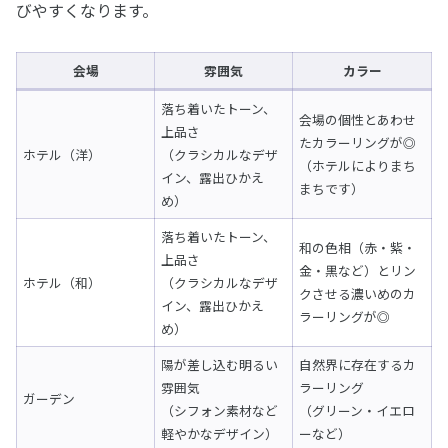
びやすくなります。
会場
雰囲気
カラー
落ち着いたトーン、
会場の個性とあわせ
上品さ
たカラーリングが◎
ホテル（洋）
（クラシカルなデザ
（ホテルによりまち
イン、露出ひかえ
まちです）
め）
落ち着いたトーン、
和の色相（赤・紫・
上品さ
金・黒など）とリン
ホテル（和）
（クラシカルなデザ
クさせる濃いめのカ
イン、露出ひかえ
ラーリングが◎
め）
陽が差し込む明るい
自然界に存在するカ
雰囲気
ラーリング
ガーデン
（シフォン素材など
（グリーン・イエロ
軽やかなデザイン）
ーなど）